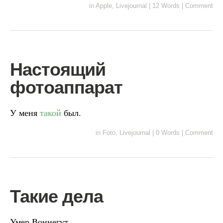
in
Apple
,
Livejournal
|
12 Words
|
Comment
Настоящий
фотоаппарат
У меня
такой
был.
in
Foto
,
Livejournal
|
0 Words
|
Comment
Такие дела
Умер Воннегут.