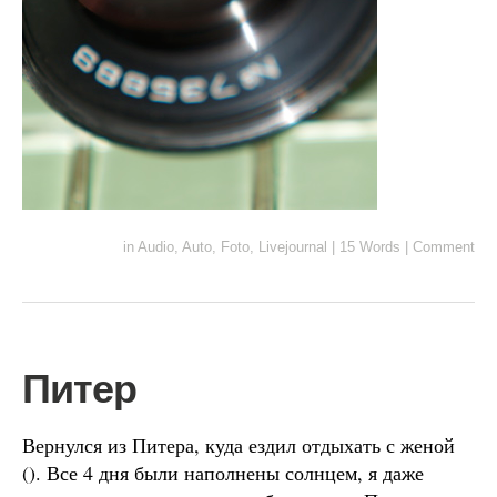
in
Audio
,
Auto
,
Foto
,
Livejournal
|
15 Words
|
Comment
Питер
Вернулся из Питера, куда ездил отдыхать с женой
(). Все 4 дня были наполнены солнцем, я даже