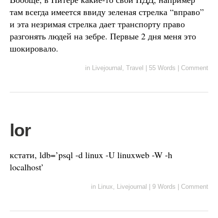
там всегда имеется ввиду зеленая стрелка “вправо”
и эта незримая стрелка дает транспорту право
разгонять людей на зебре. Первые 2 дня меня это
шокировало.
in
Livejournal
,
Travel
|
55 Words
|
Comment
lor
кстати, ldb=’psql -d linux -U linuxweb -W -h
localhost’
in
Linux
,
Livejournal
|
9 Words
|
Comment