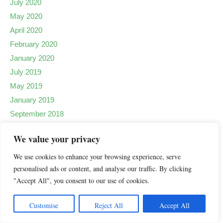
July 2020
May 2020
April 2020
February 2020
January 2020
July 2019
May 2019
January 2019
September 2018
September 2017
We value your privacy
August 2017
April 2017
We use cookies to enhance your browsing experience, serve
personalised ads or content, and analyse our traffic. By clicking
February 2017
"Accept All", you consent to our use of cookies.
January 2017
December 2016
Customise
Reject All
Accept All
November 2016