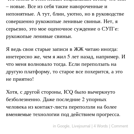
– новые. Все из себя такие навороченные и
непонятные. А тут, блин, уютно, но в руководстве
совершенно рукожопые ленивые свиньи. Нет, я
серьезно, это мое оценочное суждение о СУП’е:
рукожопые ленивые свиньи.
Я ведь свои старые записи в ЖЖ читаю иногда:
инетересно же, чем я жил 5 лет назад, например. И
что меня волновало тогда. Если переползать на
другую платформу, то старое все похерится, а это
не приятно!
Хотя, с другой стороны, ICQ было вычеркнуто
безболезненно. Даже последние 2 упорных
человека из контакт-листа переползли на более
вменяемые технологии под действием прогресса.
in
Google
,
Livejournal
|
4 Words
|
Comment