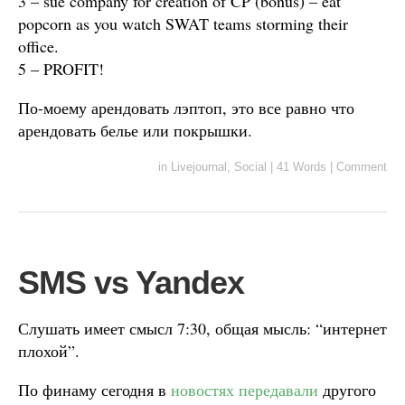
3 – sue company for creation of CP (bonus) – eat
popcorn as you watch SWAT teams storming their
office.
5 – PROFIT!
По-моему арендовать лэптоп, это все равно что
арендовать белье или покрышки.
in
Livejournal
,
Social
|
41 Words
|
Comment
SMS vs Yandex
Слушать имеет смысл 7:30, общая мысль: “интернет
плохой”.
По финаму сегодня в
новостях передавали
другого