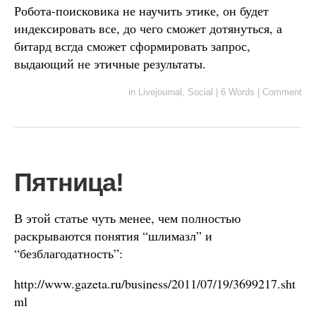
Робота-поисковика не научить этике, он будет
индексировать все, до чего сможет дотянуться, а
битард всгда сможет сформировать запрос,
выдающий не этичные результаты.
in
Livejournal
,
Social
|
6 Words
|
Comment
Пятница!
В этой статье чуть менее, чем полностью
раскрываются понятия “шлимазл” и
“безблагодатность”:
http://www.gazeta.ru/business/2011/07/19/3699217.sht
ml