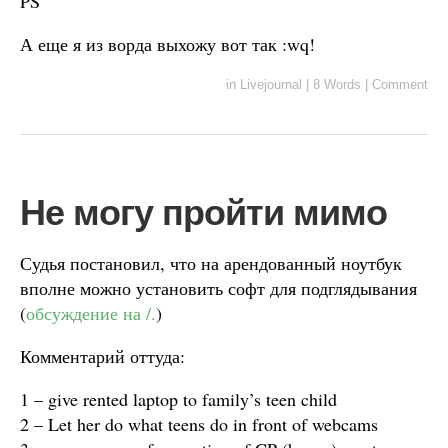
PS
А еще я из ворда выхожу вот так :wq!
in
Livejournal
|
8 Words
|
Comment
Не могу пройти мимо
Судья постановил, что на арендованный ноутбук
вполне можно установить софт для подглядывания
(
обсуждение на /.
)
Комментарий оттуда:
1 – give rented laptop to family’s teen child
2 – Let her do what teens do in front of webcams