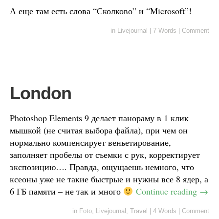
А еще там есть слова “Сколково” и “Microsoft”!
in
Livejournal
|
7 Words
|
Comment
London
Photoshop Elements 9 делает панораму в 1 клик
мышкой (не считая выбора файла), при чем он
нормально компенсирует веньетирование,
заполняет пробелы от съемки с рук, корректирует
экспозицию…. Правда, ощущаешь немного, что
ксеоны уже не такие быстрые и нужны все 8 ядер, а
6 ГБ памяти – не так и много
Continue reading
→
in
Foto
,
Livejournal
,
Travel
|
4 Words
|
Comment