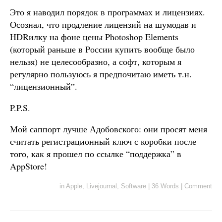
Это я наводил порядок в программах и лицензиях.
Осознал, что продление лицензий на шумодав и
HDRилку на фоне цены Photoshop Elements
(который раньше в России купить вообще было
нельзя) не целесообразно, а софт, которым я
регулярно пользуюсь я предпочитаю иметь т.н.
“лицензионный”.
P.P.S.
Мой саппорт лучше Адобовского: они просят меня
считать регистрационный ключ с коробки после
того, как я прошел по ссылке “поддержка” в
AppStore!
in
Apple
,
Livejournal
,
Software
|
36 Words
|
Comment