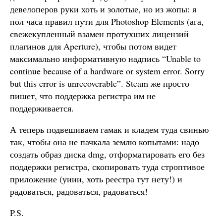
девелоперов руки хоть и золотые, но из жопы: я
пол часа правил пути для Photoshop Elements (ага,
свежекупленный взамен протухших лицензий
плагинов для Aperture), чтобы потом видет
максимально информативную надпись “Unable to
continue because of a hardware or system error. Sorry
but this error is unrecoverable”. Steam же просто
пишет, что поддержка регистра им не
поддерживается.
А теперь подвешиваем гамак и кладем туда свинью
так, чтобы она не пачкала землю копытами: надо
создать образ диска dmg, отформатировать его без
поддержки регистра, скопировать туда строптивое
приложение (уиии, хоть реестра тут нету!) и
радоваться, радоваться, радоваться!
P.S.