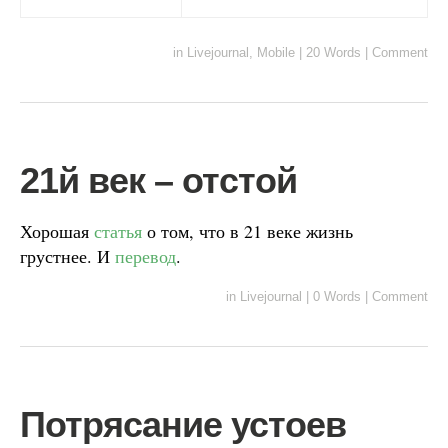
in
Livejournal
,
Mobile
|
20 Words
|
Comment
21й век – отстой
Хорошая
статья
о том, что в 21 веке жизнь
грустнее. И
перевод
.
in
Livejournal
|
0 Words
|
Comment
Потрясание устоев