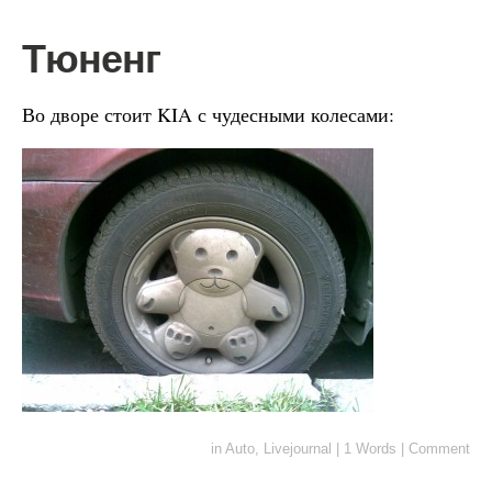
Тюненг
Во дворе стоит KIA с чудесными колесами:
in
Auto
,
Livejournal
|
1 Words
|
Comment