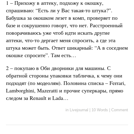
1 – Прихожу в аптеку, подхожу к окошку,
спрашиваю: “Есть ли у Вас такая-то штука?”.
Бабушка за окошком лезет в комп, проверяет по
базе и сокрушенно говорт, что нет. Расстроенный
поворачиваюсь уже чтоб идти искать другие
аптеки, что-то дергает меня спросить, а где эта
штука может быть. Ответ шикарный: “А в соседнем
окошке спросите”. Там есть…
2 – покупаю в Оби дворники для машины. С
обратной стороны упаковки табличка, к чему они
подходят (по модеолям). Половина списка – Ferrari,
Lamborghini, Mazeratti и прочие суперкары, прямо
следом за Renault и Lada…
in
Livejournal
|
10 Words
|
Comment