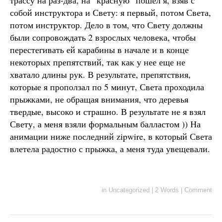
трассу на раз-два, на “красную” пошел я, взяв с
собой инструктора и Свету: я первый, потом Света,
потом инструктор. Дело в том, что Свету должны
были сопровождать 2 взрослых человека, чтобы
перестегивать ей карабины в начале и в конце
некоторых препятствий, так как у нее еще не
хватало длины рук. В результате, препятствия,
которые я проползал по 5 минут, Света проходила
прыжками, не обращая внимания, что деревья
твердые, высоко и страшно. В результате не я взял
Свету, а меня взяли формальным балластом )) На
анимации ниже последний zipwire, в который Света
влетела радостно с прыжка, а меня туда увещевали.
in
Uncategorized
|
2 Words
|
Comment