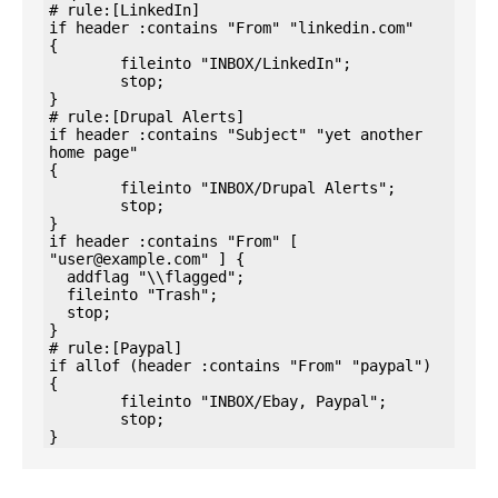
# rule:[LinkedIn]

if header :contains "From" "linkedin.com"

{

	fileinto "INBOX/LinkedIn";

	stop;

}

# rule:[Drupal Alerts]

if header :contains "Subject" "yet another 
home page"

{

	fileinto "INBOX/Drupal Alerts";

	stop;

}

if header :contains "From" [ 
"user@example.com" ] {      

  addflag "\\flagged";

  fileinto "Trash";

  stop;

}

# rule:[Paypal]

if allof (header :contains "From" "paypal")

{

	fileinto "INBOX/Ebay, Paypal";

	stop;

}