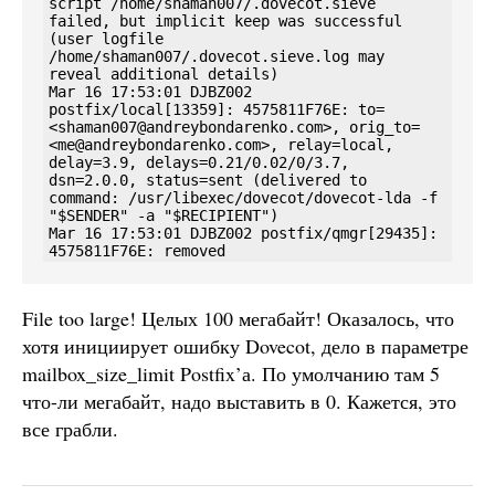
script /home/shaman007/.dovecot.sieve 
failed, but implicit keep was successful 
(user logfile 
/home/shaman007/.dovecot.sieve.log may 
reveal additional details)

Mar 16 17:53:01 DJBZ002 
postfix/local[13359]: 4575811F76E: to=
<shaman007@andreybondarenko.com>, orig_to=
<me@andreybondarenko.com>, relay=local, 
delay=3.9, delays=0.21/0.02/0/3.7, 
dsn=2.0.0, status=sent (delivered to 
command: /usr/libexec/dovecot/dovecot-lda -f 
"$SENDER" -a "$RECIPIENT")

Mar 16 17:53:01 DJBZ002 postfix/qmgr[29435]: 
4575811F76E: removed
File too large! Целых 100 мегабайт! Оказалось, что
хотя инициирует ошибку Dovecot, дело в параметре
mailbox_size_limit Postfix’а. По умолчанию там 5
что-ли мегабайт, надо выставить в 0. Кажется, это
все грабли.