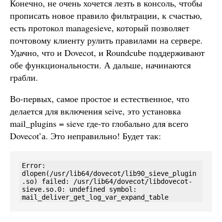
Конечно, не очень хочется лезть в консоль, чтобы
прописать новое правило фильтрации, к счастью,
есть протокол managesieve, который позволяет
почтовому клиенту рулить правилами на сервере.
Удачно, что и Dovecot, и Roundcubе поддерживают
обе функциональности. А дальше, начинаются
грабли.
Во-первых, самое простое и естественное, что
делается для включения seive, это установка
mail_plugins = sieve где-то глобально для всего
Dovecot’а. Это неправильно! Будет так:
Error: 
dlopen(/usr/lib64/dovecot/lib90_sieve_plugin
.so) failed: /usr/lib64/dovecot/libdovecot-
sieve.so.0: undefined symbol: 
mail_deliver_get_log_var_expand_table