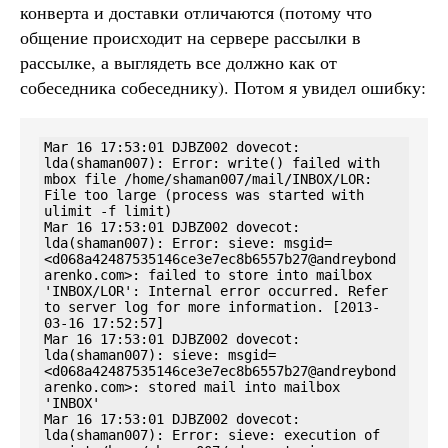
конверта и доставки отличаются (потому что
общение происходит на сервере рассылки в
рассылке, а выглядеть все должно как от
собеседника собеседнику). Потом я увидел ошибку:
Mar 16 17:53:01 DJBZ002 dovecot: 
lda(shaman007): Error: write() failed with 
mbox file /home/shaman007/mail/INBOX/LOR: 
File too large (process was started with 
ulimit -f limit)

Mar 16 17:53:01 DJBZ002 dovecot: 
lda(shaman007): Error: sieve: msgid=
<d068a42487535146ce3e7ec8b6557b27@andreybond
arenko.com>: failed to store into mailbox 
'INBOX/LOR': Internal error occurred. Refer 
to server log for more information. [2013-
03-16 17:52:57]

Mar 16 17:53:01 DJBZ002 dovecot: 
lda(shaman007): sieve: msgid=
<d068a42487535146ce3e7ec8b6557b27@andreybond
arenko.com>: stored mail into mailbox 
'INBOX'

Mar 16 17:53:01 DJBZ002 dovecot: 
lda(shaman007): Error: sieve: execution of 