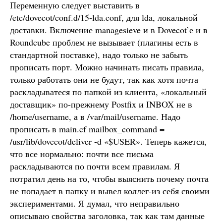
Переменную следует выставить в
/etc/dovecot/conf.d/15-lda.conf, для lda, локальной
доставки. Включение managesieve и в Dovecot’е и в
Roundcube проблем не вызывает (плагины есть в
стандартной поставке), надо только не забыть
прописать порт. Можно начинать писать правила,
только работать они не будут, так как хотя почта
раскладыватеся по папкой из клиента, «локальный
доставщик» по-прежнему Postfix и INBOX не в
/home/username, а в /var/mail/username. Надо
прописать в main.cf mailbox_command =
/usr/lib/dovecot/deliver -d «$USER». Теперь кажется,
что все нормально: почти все письма
раскладываются по почти всем правилам. Я
потратил день на то, чтобы выяснить почему почта
не попадает в папку и вывел коллег-из себя своими
экспериментами. Я думал, что неправильно
описываю свойства заголовка, так как там данные