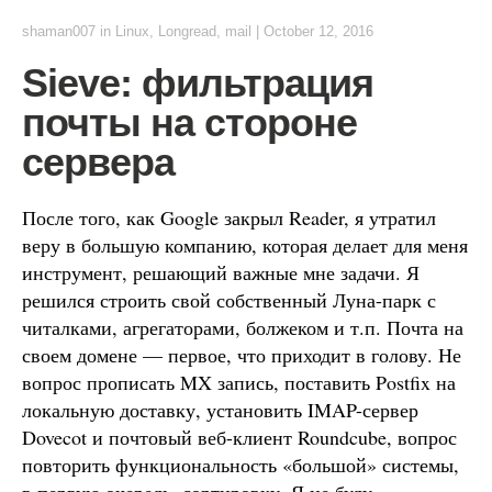
shaman007
in
Linux
,
Longread
,
mail
|
October 12, 2016
Sieve: фильтрация
почты на стороне
сервера
После того, как Google закрыл Reader, я утратил
веру в большую компанию, которая делает для меня
инструмент, решающий важные мне задачи. Я
решился строить свой собственный Луна-парк с
читалками, агрегаторами, болжеком и т.п. Почта на
своем домене — первое, что приходит в голову. Не
вопрос прописать MX запись, поставить Postfix на
локальную доставку, установить IMAP-сервер
Dovecot и почтовый веб-клиент Roundcube, вопрос
повторить функциональность «большой» системы,