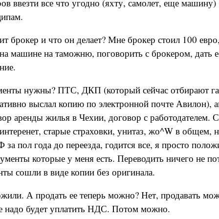
ов ввезти все что угодно (яхту, самолет, еще машину) 
ципам.
ит брокер и что он делает? Мне брокер стоил 100 евро,
на машине на таможню, поговорить с брокером, дать е
ние.
ументы нужны? ПТС, ДКП (который сейчас отбирают г
ативно выслал копию по электронной почте Авилон), а
вор аренды жилья в Чехии, договор с работодателем. С
 интеренет, старые страховки, унитаз, жо^W в общем, 
Ф за пол года до переезда, годится все, я просто поло
ументы которые у меня есть. Переводить ничего не по
ты сошли в виде копии без оригинала.
ожили. А продать ее теперь можно? Нет, продавать мо
че надо будет уплатить НДС. Потом можно.