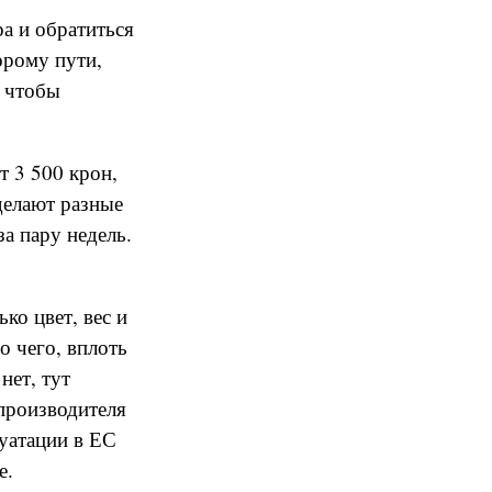
а и обратиться
орому пути,
о чтобы
т 3 500 крон,
 делают разные
за пару недель.
ко цвет, вес и
о чего, вплоть
нет, тут
 производителя
луатации в ЕС
е.