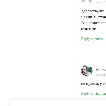
August 
Здравствуйте 
Чехии. Я студ
Вас поинтерес
ответите.
Reply to Дима
sham
October 
не нужны, у м
Reply to shama