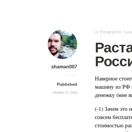
in
Emigration
,
Lon
Раст
Росс
shaman007
Наверное стоит
Published
машину из РФ в
October 12, 2016
денежку (мне в
(-1) Зачем это
совсем бесплат
стоимостью рас