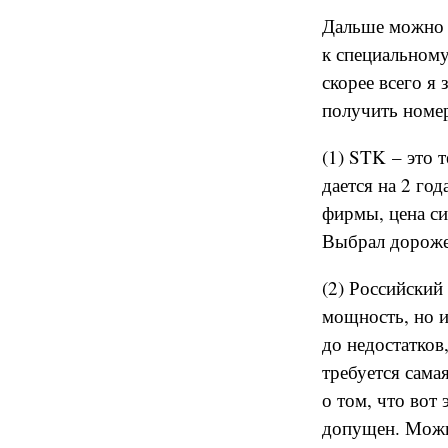
Дальше можно д
к специальному
скорее всего я
получить номе
(1) STK – это 
дается на 2 го
фирмы, цена сил
Выбрал дороже,
(2) Российский
мощность, но и
до недостатков
требуется сама
о том, что вот
допущен. Можно