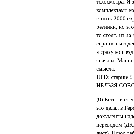
техосмотра. Я з
комплектами ко
стоить 2000 ев
резинки, но эт
то стоят, из-з
евро не выгоде
я сразу мог езд
сначала. Машин
смысла.
UPD: старше 6 л
НЕЛЬЗЯ СОВС
(0) Есть ли спе
это делал в Ге
документы надо
переводом (ДКП
лист). Плюс ре