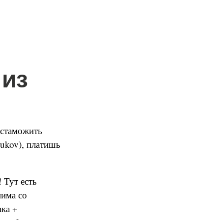
 из
растаможить
hukov), платишь
 Тут есть
нима со
ака +