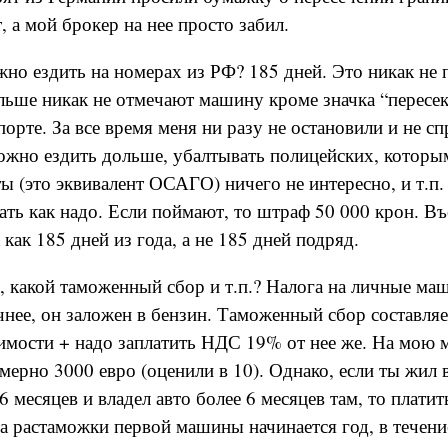
, а мой брокер на нее просто забил.
жно ездить на номерах из РФ? 185 дней. Это никак не 
ьше никак не отмечают машину кроме значка “пересе
порте. За все время меня ни разу не остановили и не с
можно ездить дольше, убалтывать полицейских, которы
ы (это эквивалент ОСАГО) ничего не интересно, и т.п.
ать как надо. Если поймают, то штраф 50 000 крон. Въ
 как 185 дней из года, а не 185 дней подряд.
г, какой таможенный сбор и т.п.? Налога на личные м
чнее, он заложен в бензин. Таможенный сбор составля
оимости + надо заплатить НДС 19% от нее же. На мою
мерно 3000 евро (оценили в 10). Однако, если ты жил 
6 месяцев и владел авто более 6 месяцев там, то платит
а растаможки первой машины начинается год, в течени