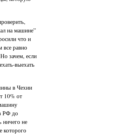
проверить,
кал на машине”
просили что и
м все равно
 Но зачем, если
ехать-выехать
ашины в Чехии
ет 10% от
 машину
в РФ до
ь ничего не
е которого