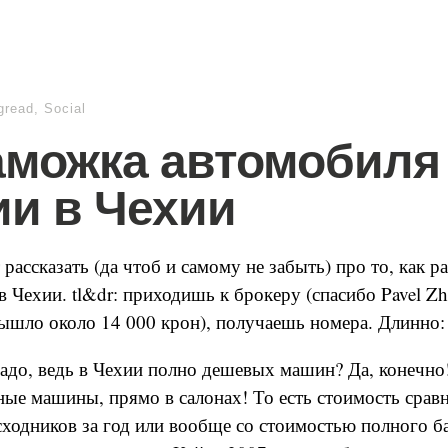
gread
,
Social
аможка автомобиля
ии в Чехии
 рассказать (да чтоб и самому не забыть) про то, как 
 Чехии. tl&dr: приходишь к брокеру (спасибо Pavel Z
ышло около 14 000 крон), получаешь номера. Длинно:
 надо, ведь в Чехии полно дешевых машин? Да, конечно!
ные машины, прямо в салонах! То есть стоимость срав
ходников за год или вообще со стоимостью полного б