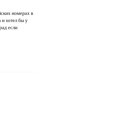
йских номерах в
 и хотел бы у
рад если