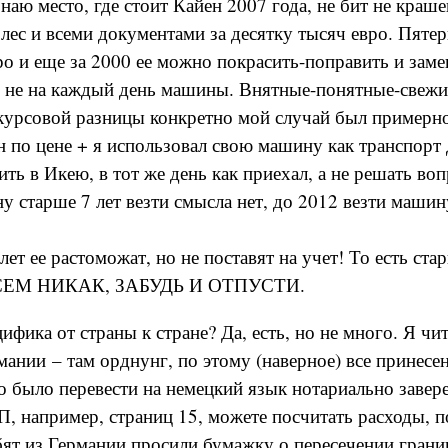
наю место, где стоит Кайен 2007 года, не бит не краше
лес и всеми документами за десятку тысяч евро. Пяте
ро и еще за 2000 ее можно покрасить-поправить и заме
о не на каждый день машины. Внятные-понятные-свежие
а курсовой разницы конкретно мой случай был примерн
н по цене + я использовал свою машину как транспорт 
ить в Икею, в тот же день как приехал, а не решать во
у старше 7 лет везти смысла нет, до 2012 везти маши
ет ее растоможат, но не поставят на учет! То есть ста
ЕМ НИКАК, ЗАБУДЬ И ОТПУСТИ.
цифика от страны к стране? Да, есть, но не много. Я чи
рмании – там орднунг, по этому (наверное) все принесе
 было перевести на немецкий язык нотариально заве
, например, страниц 15, можете посчитать расходы, по
бят из Германии просили бумажку о пересечении гран