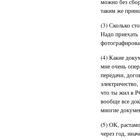
можно без сбор
таким же прин
(3) Сколько сто
Надо приехать 
фотографирова
(4) Какие док
мне очень опер
передачи, дого
электричество,
что ты жил в Р
вообще все док
многие докумен
(5) ОК, растам
через год, ина