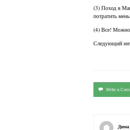
(3) Поход в Ма
потратить мень
(4) Все! Можно
Следующий инте
Write a Co
Дима