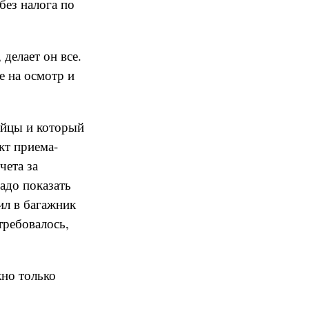
без налога по
 делает он все.
е на осмотр и
айцы и который
кт приема-
чета за
надо показать
жил в багажник
требовалось,
жно только