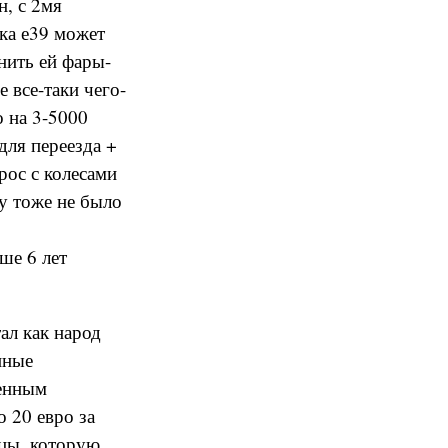
н, с 2мя
рка е39 может
нить ей фары-
 все-таки чего-
о на 3-5000
для переезда +
прос с колесами
ну тоже не было
рше 6 лет
тал как народ
нные
ренным
 20 евро за
ицы, которую