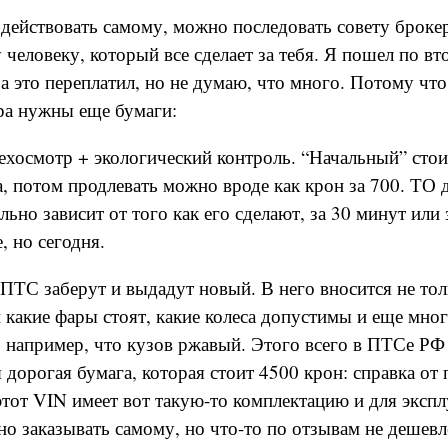
ействовать самому, можно последовать совету брокер
 человеку, который все сделает за тебя. Я пошел по вт
 за это переплатил, но не думаю, что много. Потому чт
ра нужны еще бумаги:
техосмотр + экологический контроль. “Начальный” стои
да, потом продлевать можно вроде как крон за 700. ТО
ьно зависит от того как его сделают, за 30 минут или 
 но сегодня.
 ПТС заберут и выдадут новый. В него вносится не толь
 какие фары стоят, какие колеса допустимы и еще мног
, например, что кузов ржавый. Этого всего в ПТСе РФ 
я дорогая бумага, которая стоит 4500 крон: справка от
 этот VIN имеет вот такую-то комплектацию и для эксп
 заказывать самому, но что-то по отзывам не дешевл